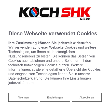
Diese Webseite verwendet Cookies
Ihre Zustimmung können Sie jederzeit widerrufen.
Wir verwenden auf dieser Webseite Cookies und weitere
Technologien, um Ihnen ein bestmögliches
Datenschutzerklärung
Nutzungserlebnis zu bieten. Sie können das Setzen von
Cookies auch ablehnen und unsere Seite nur mit den
Wir bedanken uns für Ihren Besuch bei Koch SHK GmbH.
technisch notwendigen Cookies nutzen. Weitere
Informationen, sowie eine detaillierte Übersicht der Cookies
Der sichere Umgang mit Ihren Daten ist uns besonders
und eingesetzten Technologien finden Sie in unserer
wichtig. Wir möchten Sie daher hiermit ausführlich über die
Datenschutzerklärung
. Sie können Ihre
Einstellungen
Verwendung Ihrer Daten bei dem Besuch unseres
jederzeit ändern.
Webauftritts informieren.
Ablehnen
Ablehnen
Einstellungen
Akzeptieren
1 Begriffsbestimmungen