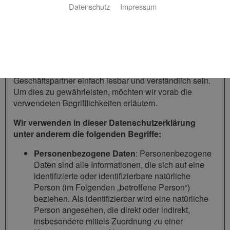
Datenschutz
Impressum
Die Datenschutzerklärung der Koch SHK GmbH beruht
auf den Begrifflichkeiten, die durch den Europäischen
Richtlinien- und Verordnungsgeber beim Erlass der
Datenschutz-Grundverordnung (DSGVO) verwendet
wurden. Unsere Datenschutzerklärung soll sowohl für
die Öffentlichkeit als auch für unsere Kunden und
Geschäftspartner einfach lesbar und verständlich sein.
Um dies zu gewährleisten, möchten wir vorab die
verwendeten Begrifflichkeiten erläutern.
Wir verwenden in dieser Datenschutzerklärung
unter anderem die folgenden Begriffe:
Personenbezogene Daten
: Personenbezogene
Daten sind alle Informationen, die sich auf eine
identifizierte oder identifizierbare natürliche
Person (im Folgenden „betroffene Person“)
beziehen. Als identifizierbar wird eine natürliche
Person angesehen, die direkt oder indirekt,
insbesondere mittels Zuordnung zu einer