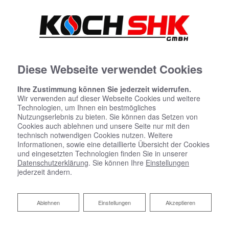
Diese Webseite verwendet Cookies
Ihre Zustimmung können Sie jederzeit widerrufen.
Wir verwenden auf dieser Webseite Cookies und weitere
Technologien, um Ihnen ein bestmögliches
Impressum
Nutzungserlebnis zu bieten. Sie können das Setzen von
Cookies auch ablehnen und unsere Seite nur mit den
Koch SHK GmbH
technisch notwendigen Cookies nutzen. Weitere
Informationen, sowie eine detaillierte Übersicht der Cookies
Behrensstr. 3
und eingesetzten Technologien finden Sie in unserer
50374 Erftstadt-Köttingen
Datenschutzerklärung
. Sie können Ihre
Einstellungen
jederzeit ändern.
Telefon:
02235-7703344
Email:
info@koch-shk.de
Ablehnen
Ablehnen
Einstellungen
Akzeptieren
Inhaltlich verantwortlich gemäß § 6 MDStV:
Timo