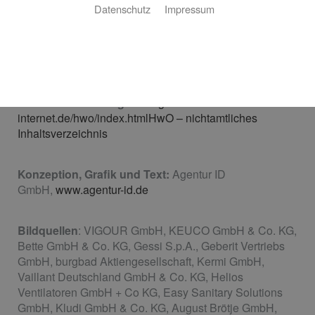
Datenschutz
Impressum
Koch
Vertretungsberechtigte Geschäftsführer:
Timo Koch
UmSt-IdNr.:
DE342559245
Registernummer:
HRB105399
Registergericht:
Amtsgericht Köln
Handwerksordnung:
www.gesetze-im-
internet.de/hwo/index.htmlHwO – nichtamtliches
Inhaltsverzeichnis
Konzeption, Grafik und Text:
Agentur ID
GmbH,
www.agentur-id.de
Bildquellen
: VIGOUR GmbH, KEUCO GmbH & Co. KG,
Bette GmbH & Co. KG, Gessi S.p.A., Geberit Vertriebs
GmbH, burgbad Aktiengesellschaft, Kermi GmbH,
Vaillant Deutschland GmbH & Co. KG, Helios
Ventilatoren GmbH + Co KG, Easy Sanitary Solutions
GmbH, Kludi GmbH & Co. KG, August Brötje GmbH,