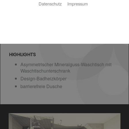
Datenschutz
Impressum
HIGHLIGHTS
Asymmetrischer Mineralguss-Waschtisch mit
Waschtischunterschrank
Design-Badheizkörper
barrierefreie Dusche