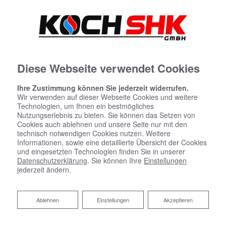
Diese Webseite verwendet Cookies
Ihre Zustimmung können Sie jederzeit widerrufen.
Wir verwenden auf dieser Webseite Cookies und weitere
Startseite
»
Bad
»
Badinspiration & Musterbäder
»
Komfort-Bad 4,6 ㎡
Technologien, um Ihnen ein bestmögliches
Nutzungserlebnis zu bieten. Sie können das Setzen von
Cookies auch ablehnen und unsere Seite nur mit den
technisch notwendigen Cookies nutzen. Weitere
Komfort-Bad 4,6 ㎡
Informationen, sowie eine detaillierte Übersicht der Cookies
und eingesetzten Technologien finden Sie in unserer
Datenschutzerklärung
. Sie können Ihre
Einstellungen
jederzeit ändern.
Ablehnen
Ablehnen
Einstellungen
Akzeptieren