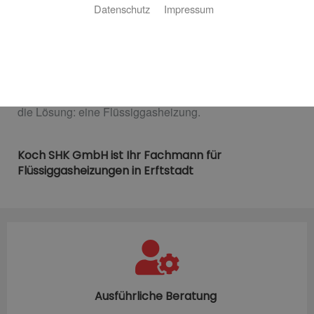
Ihre Gasheizung auch ohne Gasanschluss
Datenschutz
Impressum
Eine Gasheizung bietet viele Vorteile: Sie ist günstig im
Betrieb, sorgt für gleichmäßige Wärme im ganzen Haus
und überzeugt mit einem hohen Wirkungsgrad. Doch
nicht jedes Haus hat einen Gasanschluss. Das bedeutet
aber nicht, auf eine Gasheizung verzichten zu müssen –
die Lösung: eine Flüssiggasheizung.
Koch SHK GmbH ist Ihr Fachmann für
Flüssiggasheizungen in Erftstadt
Ausführliche Beratung