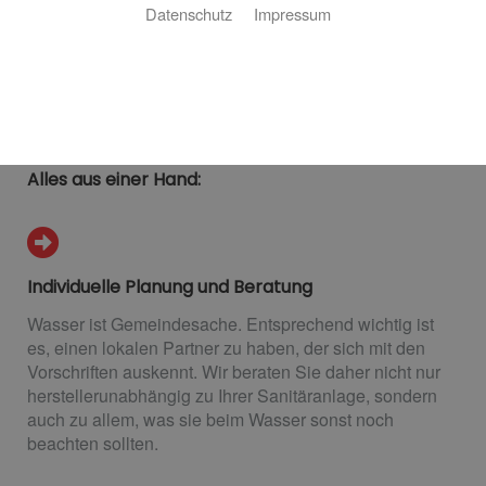
Datenschutz
Impressum
Ob Neubau oder Sanierung: Eine Sanitäranlage muss
gut geplant und professionell installiert sein. Koch SHK
GmbH ist Ihr Fachpartner aus Erftstadt für eine
umfassende Planung, professionelle Installation und
regelmäßige Wartung.
Alles aus einer Hand:
Individuelle Planung und Beratung
Wasser ist Gemeindesache. Entsprechend wichtig ist
es, einen lokalen Partner zu haben, der sich mit den
Vorschriften auskennt. Wir beraten Sie daher nicht nur
herstellerunabhängig zu Ihrer Sanitäranlage, sondern
auch zu allem, was sie beim Wasser sonst noch
beachten sollten.